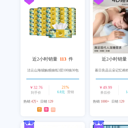
近2小时销量
113
件
近2小时销量
洁云山海绒触感抽纸3层100抽30包
暮日良品云朵记忆棉
21
%
￥
32.76
￥
49.99
6.8元
营销
1
到手价
券后价
热销
4万+
日销
129
热销
1000+
日销
129
币
降
88