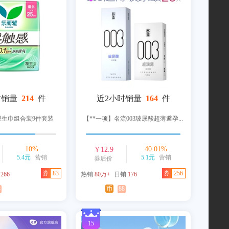
时销量
214
件
近2小时销量
164
件
卫生巾组合装9件套装
【**一项】名流003玻尿酸超薄避孕...
10
%
40.01
%
￥
12.9
5.4元
营销
5.1元
营销
券后价
券
83
券
256
销
266
热销
80万+
日销
176
8
币
88
15