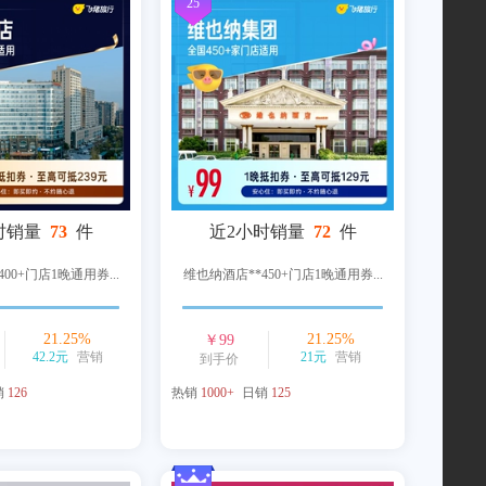
25
时销量
73
件
近2小时销量
72
件
00+门店1晚通用券...
维也纳酒店**450+门店1晚通用券...
21.25
%
21.25
%
￥
99
42.2元
营销
21元
营销
到手价
销
126
热销
1000+
日销
125