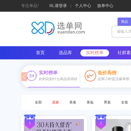
专注单品!
Hi,请登录
|
个人中心
放单中心
商品
首页
选品库
实时榜单
社群素
定制榜单
实时榜单
低价高佣
此时此刻什么商品卖得好
近两小时促活爆单榜
标签
基础属性
——
数码家电/文娱车品/内衣/户外运动/箱包
全部
居家
美食
美妆
男装
女装
1
2