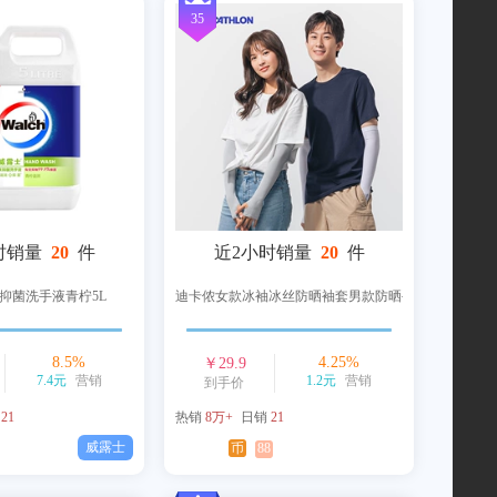
35
时销量
20
件
近2小时销量
20
件
抑菌洗手液青柠5L
迪卡侬女款冰袖冰丝防晒袖套男款防晒手套
8.5
%
4.25
%
￥
29.9
7.4元
营销
1.2元
营销
到手价
销
21
热销
8万+
日销
21
威露士
币
88