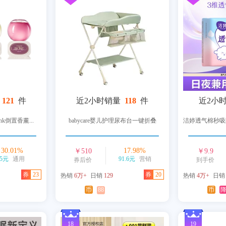
121
件
近2小时销量
118
件
近2小
nk倒置香薰...
babycare婴儿护理尿布台一键折叠
洁婷透气棉秒吸
30.01
%
17.98
%
￥
510
￥
9.9
5元
通用
91.6元
营销
券后价
到手价
券
23
券
20
热销
6万+
日销
129
热销
4万+
日
币
88
币
18
19