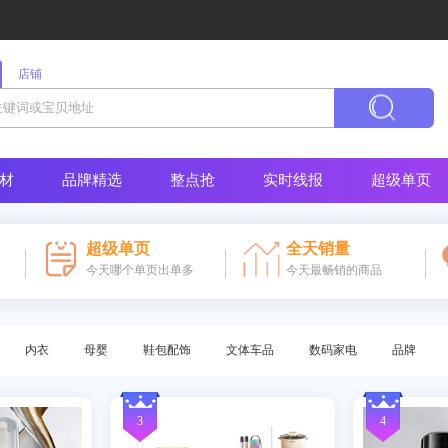
店铺
材
品牌精选
整点抢
实时线报
超级单页
超级单页
全天销量
今天哪个单页出单多
今天最畅销的商品
内衣
母婴
鞋包配饰
文体车品
数码家电
品牌
3
4