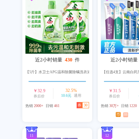
近2小时销量
430
件
近2小时销量
【5斤】水卫士APG温和除菌除螨洗衣液
【任选4支】云南白药
32.5
%
￥
32.9
￥
31.5
10.6元
通用
券后价
券后价
券
30
热销
2000+
日销
461
热销
30万+
日销
1220
币
88
11
12