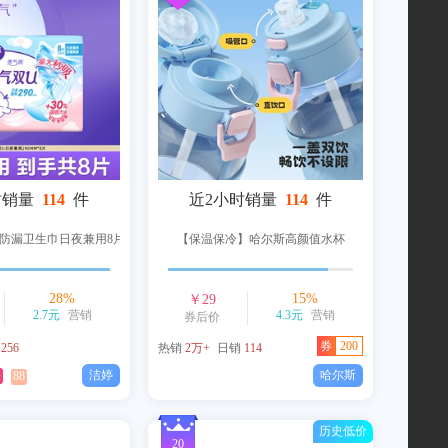
时销量
114
件
近2小时销量
114
件
防漏卫生巾日夜兼用8片
【保温保冷】哈尔斯高颜值水杯
28
%
15
%
￥
29
2.7元
营销
4.3元
营销
券后价
券
200
销
256
热销
2万+
日销
114
洁婷
哈尔斯
降
88
历史低价
20