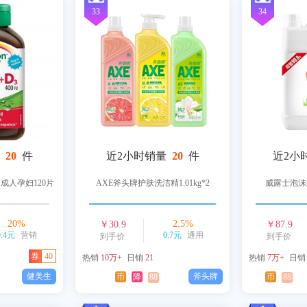
33
34
20
件
近2小时销量
20
件
近2小
成人孕妇120片
AXE斧头牌护肤洗洁精1.01kg*2
威露士泡沫
20
%
2.5
%
￥
30.9
￥
87.9
9.4元
营销
0.7元
通用
到手价
到手价
券
40
热销
10万+
日销
21
热销
7万+
日
健美生
斧头牌
币
降
88
币
88