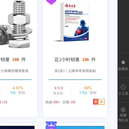
时销量
108
件
近2小时销量
106
件
收藏夹
钢外六角螺丝螺母套装
买2送1！云南本草肩周炎贴
4.01
%
60
%
￥
9.9
0元
营销
5.9元
营销
券后价
小工具
券
40
销
119
热销
800+
日销
106
创建
淘礼金