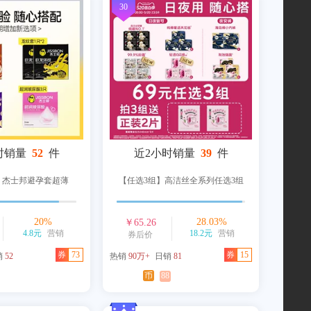
30
时销量
52
件
近2小时销量
39
件
】杰士邦避孕套超薄
【任选3组】高洁丝全系列任选3组
20
%
28.03
%
￥
65.26
4.8元
营销
18.2元
营销
券后价
券
73
券
15
销
52
热销
90万+
日销
81
币
88