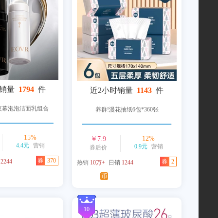
时销量
1794
件
近2小时销量
1143
件
光夜幕泡泡洁面乳组合
养群!漫花抽纸6包*360张
15
%
12
%
￥
7.9
4.4元
营销
0.9元
营销
券后价
券
370
销
2244
券
2
热销
10万+
日销
1244
币
10