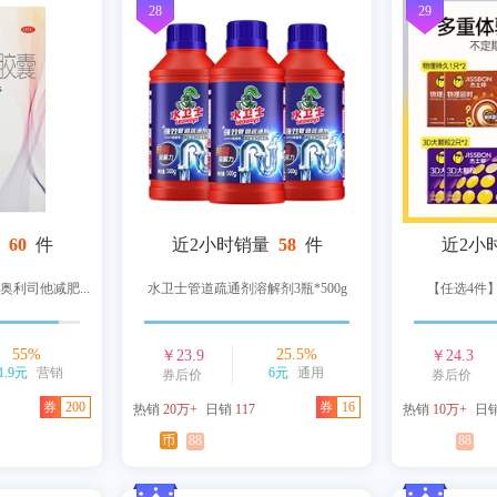
28
29
60
件
近2小时销量
58
件
近2小
奥利司他减肥...
水卫士管道疏通剂溶解剂3瓶*500g
【任选4件
55
%
25.5
%
￥
23.9
￥
24.3
1.9元
营销
6元
通用
券后价
券后价
券
200
券
16
热销
20万+
日销
117
热销
10万+
日
币
88
88