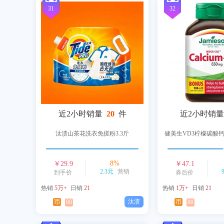
31
32
近2小时销量
20
件
近2小时销量
汰渍山茶花洗衣免搓粉3.3斤
健美生VD3柠檬碳酸钙
8
%
￥
29.9
￥
47.1
2.3元
营销
到手价
券后价
热销
5万+
日销
21
热销
1万+
日销
21
汰渍
币
88
币
88