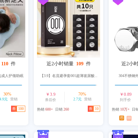
110
件
近2小时销量
109
件
近2小
枕成人护颈助眠
【3.9】名流避孕套001超薄玻尿酸...
304不锈
30
%
70
%
￥
3.9
￥
0.89
4.9元
营销
2.7元
营销
券后价
到手价
券
100
券
10
热销
600+
日销
260
热销
10万+
日
币
88