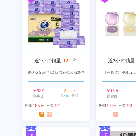
近2小时销量
122
件
近2小时销量
维达棉韧压花抽纸3层S码100抽30包
【已验货】椰放airfu
2.55
%
￥
52.9
￥
16.9
1.3元
营销
到手价
券后价
热销
100万+
日销
127
热销
1000+
日销
128
币
88
88
16
17