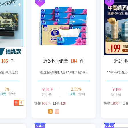
23
24
105
件
近2小时销量
104
件
近2小
袋90只足只
维达超韧抽纸3层120抽24包M码
**中高端酒店4
5
%
2.55
%
￥
56.9
￥
199
0.3元
营销
1.4元
营销
到手价
到手价
券
6
热销
90万+
日销
128
热销
5000+
日
币
88