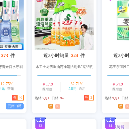
273
件
近2小时销量
224
件
近2小
牙膏漱口水牙刷
水卫士厨房重油污净清洁剂480克*3瓶
花王乐而雅
12.75
%
32.71
%
￥
17.9
￥
54.9
4元
营销
5.8元
通用
券后价
券后价
券
46
券
2
热销
5万+
日销
267
热销
9万+
日
云南白药
币
88
币
8
13
14