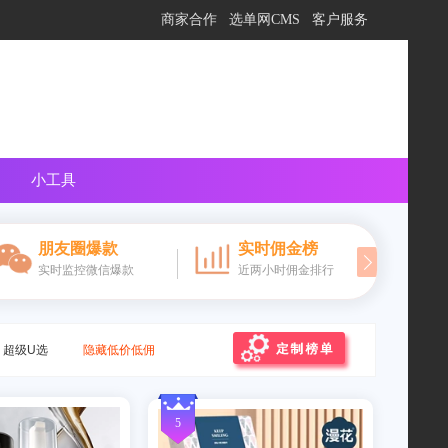
向在线客服提问
商家合作
选单网CMS
客户服务
小工具
朋友圈爆款
实时佣金榜
实时监控微信爆款
近两小时佣金排行
超级U选
隐藏低价低佣
5