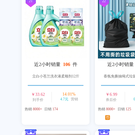
21
22
近2小时销量
106
件
近2小时销量
立白小苍兰洗衣液柔顺剂12斤
香氛免撕抽绳式垃圾
14.01
%
￥
33.62
￥
6.99
4.7元
营销
到手价
券后价
热销
8000+
日销
174
热销
8000+
日销
125
币