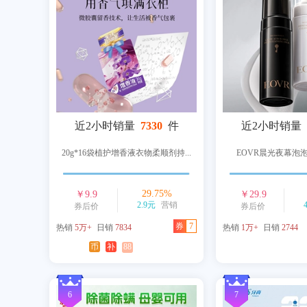
近2小时销量
7330
件
近2小时销量
20g*16袋植护增香液衣物柔顺剂持...
EOVR晨光夜幕泡
29.75
%
￥
9.9
￥
29.9
2.9元
营销
券后价
券后价
券
7
热销
5万+
日销
7834
热销
1万+
日销
2744
币
补
88
6
7