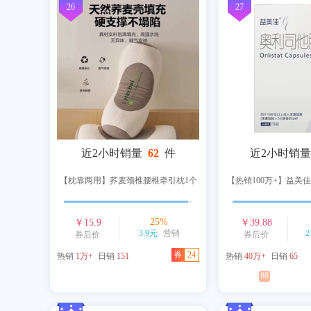
26
27
近2小时销量
62
件
近2小时销量
【枕靠两用】荞麦颈椎腰椎牵引枕1个
【热销100万+】益美佳
25
%
￥
15.9
￥
39.88
3.9元
营销
2
券后价
券后价
券
24
热销
1万+
日销
151
热销
40万+
日销
65
88