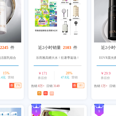
2245
件
近2小时销量
2103
件
近2小
泡洁面乳组合
乐而雅高赠大水！狂暑季返场！
EOVR晨
15
%
28
%
￥
171
￥
29.9
4.4元
营销
47.8元
营销
券后价
券后价
券
370
券
181
热销
8万+
日销
3149
热销
1万+
日
币
补
88
8
9