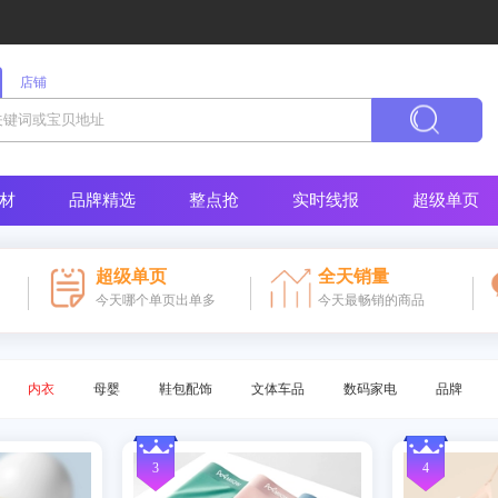
店铺
材
品牌精选
整点抢
实时线报
超级单页
超级单页
全天销量
今天哪个单页出单多
今天最畅销的商品
内衣
母婴
鞋包配饰
文体车品
数码家电
品牌
3
4