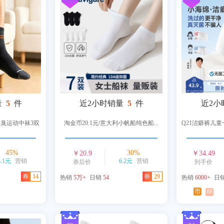
量
5
件
近2小时销量
5
件
近2小
臭运动中袜3双
淘金币20.1元/意大利小帆船纯色船...
Q21洁癖裤儿
45
%
30
%
￥
20.9
￥
34.49
3.1元
营销
6.2元
营销
券后价
到手价
券
14
券
29
热销
5万+
日销
54
热销
6000+
日
币
88