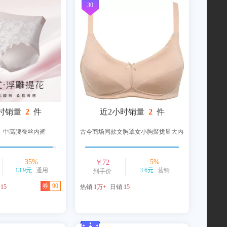
30
时销量
2
件
近2小时销量
2
件
】中高腰蚕丝内裤
古今商场同款文胸罩女小胸聚拢显大内衣
35
%
5
%
￥
72
13.9元
通用
3.6元
营销
到手价
券
90
销
15
热销
1万+
日销
15