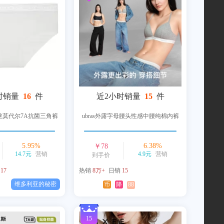
时销量
16
件
近2小时销量
15
件
天丝莫代尔7A抗菌三角裤
ubras外露字母腰头性感中腰纯棉内裤
5.95
%
6.38
%
￥
78
14.7元
营销
4.9元
营销
到手价
销
17
热销
8万+
日销
15
维多利亚的秘密
币
降
88
15