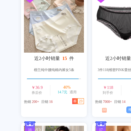
近2小时销量
15
件
近2小时销量
楷兰纯中腰纯棉内裤女5条
3件118|维密PINK
40
%
￥
36.9
￥
118
14.7元
通用
券后价
到手价
券
23
热销
200+
日销
16
热销
7000+
日销
14
88
16
17