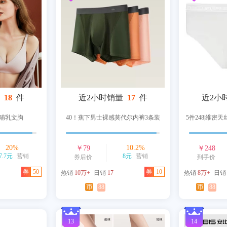
18
件
近2小时销量
17
件
近2小
哺乳文胸
40！蕉下男士裸感莫代尔内裤3条装
5件248|维密
20
%
10.2
%
￥
79
￥
248
7.7元
营销
8元
营销
券后价
到手价
券
50
券
10
热销
10万+
日销
17
热销
8万+
日
币
88
币
88
13
14