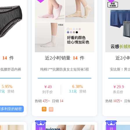
14
件
近2小时销量
14
件
近2小
蕾丝低腰舒适内裤
纯棉1**抗菌防臭女士短筒袜5双
安比斯！男
5.95
%
6.38
%
￥
49
￥
29.9
7元
营销
3.1元
营销
到手价
券后价
热销
4万+
日销
14
热销
10万+
日
维多利亚的秘密
币
88
18
19