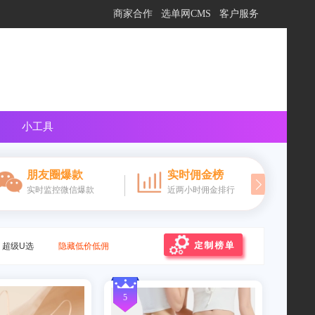
向在线客服提问
商家合作
选单网CMS
客户服务
小工具
朋友圈爆款
实时佣金榜
实时监控微信爆款
近两小时佣金排行
超级U选
隐藏低价低佣
5