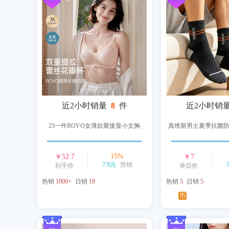
近2小时销量
8
件
近2小时销
23一件ROVO女薄款聚拢显小文胸
真维斯男士夏季抗菌防
15
%
￥
52.7
￥
7
7.9元
营销
到手价
券后价
热销
1000+
日销
19
热销
5
日销
5
币