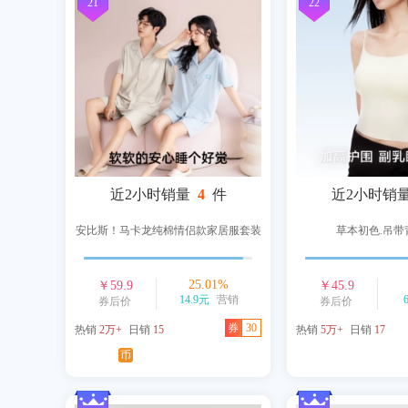
21
22
近2小时销量
4
件
近2小时销
安比斯！马卡龙纯棉情侣款家居服套装
草本初色.吊带
25.01
%
￥
59.9
￥
45.9
14.9元
营销
券后价
券后价
券
30
热销
2万+
日销
15
热销
5万+
日销
17
币