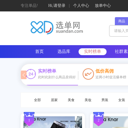
专注单品!
Hi,请登录
|
个人中心
放单中心
商品
首页
选品库
实时榜单
社群素
定制榜单
实时榜单
低价高佣
此时此刻什么商品卖得好
近两小时促活爆单榜
标签
基础属性
——
数码家电/文娱车品/内衣/户外运动/箱包
全部
居家
美食
美妆
男装
女装
1
2