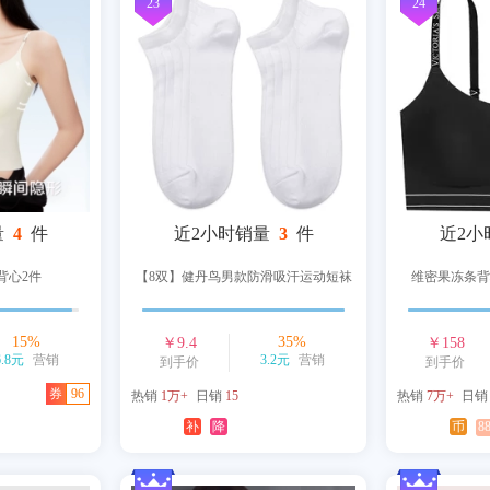
23
24
量
4
件
近2小时销量
3
件
近2小
背心2件
【8双】健丹鸟男款防滑吸汗运动短袜
维密果冻条背
15
%
35
%
￥
9.4
￥
158
6.8元
营销
3.2元
营销
到手价
到手价
券
96
热销
1万+
日销
15
热销
7万+
日
补
降
币
8