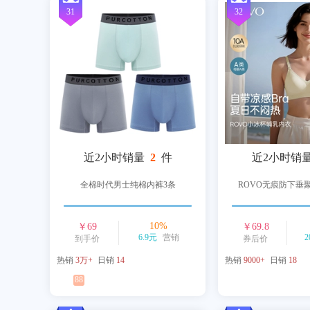
31
32
近2小时销量
2
件
近2小时销
全棉时代男士纯棉内裤3条
ROVO无痕防下垂
10
%
￥
69
￥
69.8
6.9元
营销
2
到手价
券后价
热销
3万+
日销
14
热销
9000+
日销
18
88