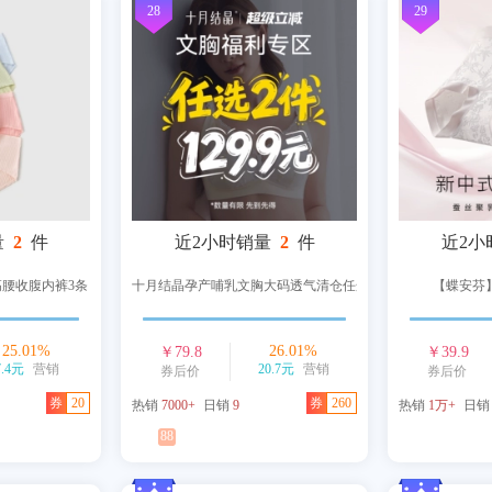
28
29
量
2
件
近2小时销量
2
件
近2小
高腰收腹内裤3条
十月结晶孕产哺乳文胸大码透气清仓任选2件
【蝶安芬
25.01
%
26.01
%
￥
79.8
￥
39.9
7.4元
营销
20.7元
营销
券后价
券后价
券
20
券
260
热销
7000+
日销
9
热销
1万+
日
88