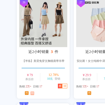
26
27
近2小时销量
3
件
近2小时销
【半练】美背免穿文胸细肩带吊带
安比斯！女士纯棉中/
12.78
%
￥
79
￥
29.9
10元
营销
券后价
券后价
券
10
热销
2万+
日销
17
热销
5万+
日销
17
币
88
币