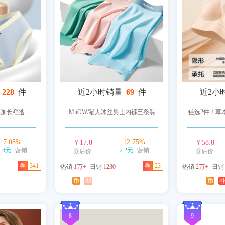
228
件
近2小时销量
69
件
近2小
腰加长裆透...
MiiOW/猫人冰丝男士内裤三条装
任选2件！草
7.08
%
12.75
%
￥
17.8
￥
58.8
1.4元
营销
2.2元
营销
券后价
券后价
券
341
券
23
热销
1万+
日销
1230
热销
2万+
日
币
88
币
8
9