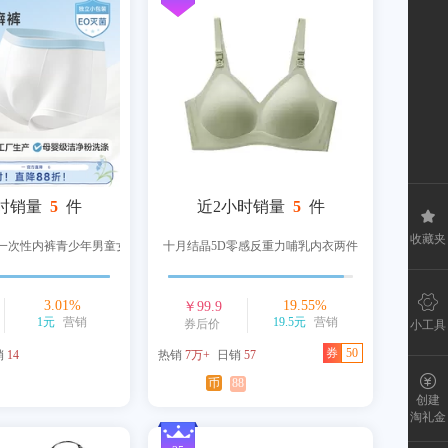
时销量
5
件
近2小时销量
5
件
收藏夹
童一次性内裤青少年男童女童
十月结晶5D零感反重力哺乳内衣两件
3.01
%
19.55
%
￥
99.9
1元
营销
19.5元
营销
券后价
小工具
券
50
销
14
热销
7万+
日销
57
币
88
创建
淘礼金