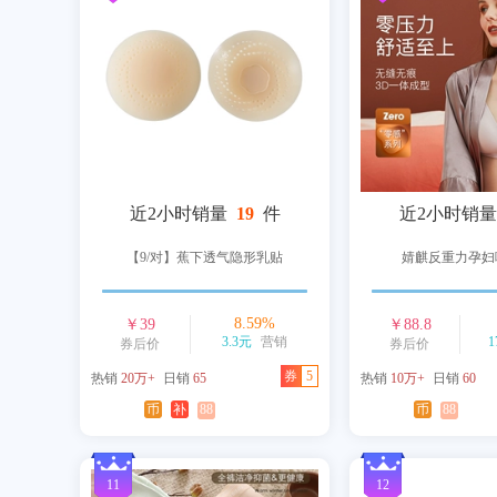
近2小时销量
19
件
近2小时销量
【9/对】蕉下透气隐形乳贴
婧麒反重力孕妇
8.59
%
￥
39
￥
88.8
3.3元
营销
1
券后价
券后价
券
5
热销
20万+
日销
65
热销
10万+
日销
60
币
补
88
币
88
11
12