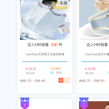
近2小时销量
250
件
近2小时销量
Caria Knar天丝男士无痕四角裤
Caria Knar女生中
10.08
%
￥
29.95
￥
19.99
3元
营销
券后价
券后价
券
221
热销
1万+
日销
449
热销
2万+
日销
426
6
7