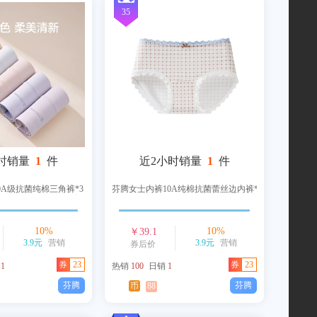
35
时销量
1
件
近2小时销量
1
件
0A级抗菌纯棉三角裤*3
芬腾女士内裤10A纯棉抗菌蕾丝边内裤*3
10
%
10
%
￥
39.1
3.9元
营销
3.9元
营销
券后价
券
23
券
23
销
1
热销
100
日销
1
芬腾
芬腾
币
88