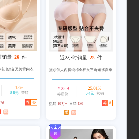
时销量
26
件
近2小时销量
25
件
本初色‼交叉美背内衣
黛尔佳人内裤纯棉全棉女三角短裤夏季透气
15
%
25.01
%
￥
25.9
8.8元
营销
6.4元
营销
券后价
券
46
销
26
券
8
热销
10万+
日销
130
补
88
币
88
10