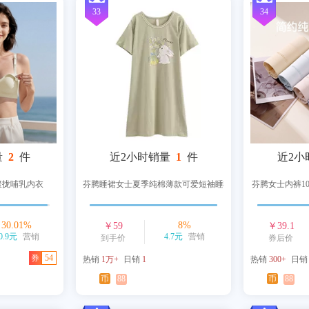
33
34
量
2
件
近2小时销量
1
件
近2小
聚拢哺乳内衣
芬腾睡裙女士夏季纯棉薄款可爱短袖睡衣
芬腾女士内裤1
30.01
%
8
%
￥
59
￥
39.1
0.9元
营销
4.7元
营销
到手价
券后价
券
54
热销
1万+
日销
1
热销
300+
日
币
88
币
88