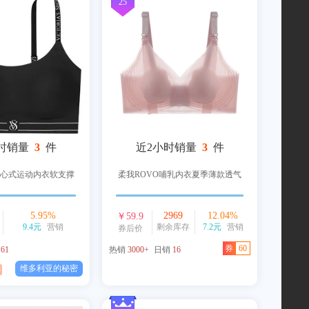
25
时销量
3
件
近2小时销量
3
件
心式运动内衣软支撑
柔我ROVO哺乳内衣夏季薄款透气
5.95
%
2969
12.04
%
￥
59.9
9.4元
营销
剩余库存
7.2元
营销
券后价
券
60
销
61
热销
3000+
日销
16
维多利亚的秘密
8