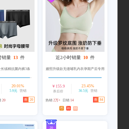
时销量
13
件
近2小时销量
10
件
士长绒棉抗菌内裤3条
嫚熙升级款无缝哺乳内衣孕期产后专用
20.01
%
23.45
%
￥
155.9
5.9元
营销
36.5元
营销
券后价
券
20
券
84
销
20
热销
2万+
日销
14
币
补
88
20