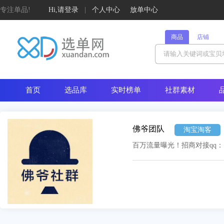
专注单品!
Hi,请登录
|
个人中心
放单中心
商品
店铺
首页
选品库
实时榜单
社群素材
佛爷团队
淘宝淘客
百万流量曝光！招商对接qq：176