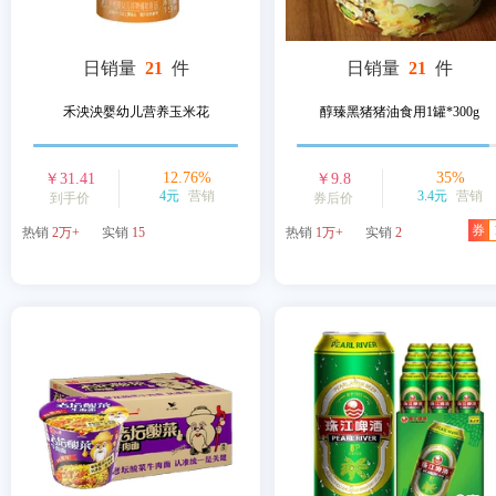
日销量
21
件
日销量
21
件
禾泱泱婴幼儿营养玉米花
醇臻黑猪猪油食用1罐*300g
12.76
%
35
%
￥
31.41
￥
9.8
4元
营销
3.4元
营销
到手价
券后价
券
热销
2万+
实销
15
热销
1万+
实销
2