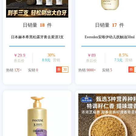
日销量
18
件
日销量
17
件
日本赫本希黑松露牙膏去黄渍3支
Evereden安唯伊幼儿抚触油50ml
30
%
8.5
%
￥
29.9
￥
89
8.9元
营销
7.5元
营销
券后价
券后价
券
30
券
热销
1万+
实销
0
热销
9000+
实销
5