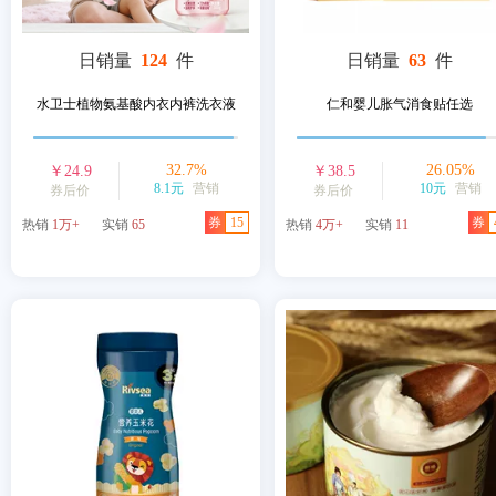
日销量
124
件
日销量
63
件
水卫士植物氨基酸内衣内裤洗衣液
仁和婴儿胀气消食贴任选
32.7
%
26.05
%
￥
24.9
￥
38.5
8.1元
营销
10元
营销
券后价
券后价
券
15
券
热销
1万+
实销
65
热销
4万+
实销
11