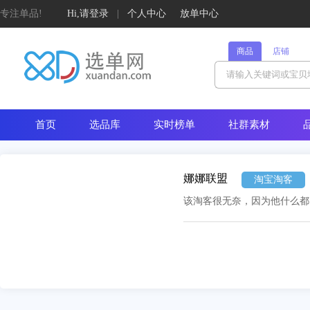
专注单品!
Hi,请登录
|
个人中心
放单中心
商品
店铺
首页
选品库
实时榜单
社群素材
娜娜联盟
淘宝淘客
该淘客很无奈，因为他什么都