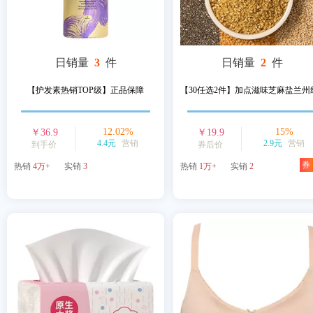
日销量
3
件
日销量
2
件
【护发素热销TOP级】正品保障
【30任选2件】加点滋味芝麻盐兰州红.
12.02
%
15
%
￥
36.9
￥
19.9
4.4元
营销
2.9元
营销
到手价
券后价
券
热销
4万+
实销
3
热销
1万+
实销
2