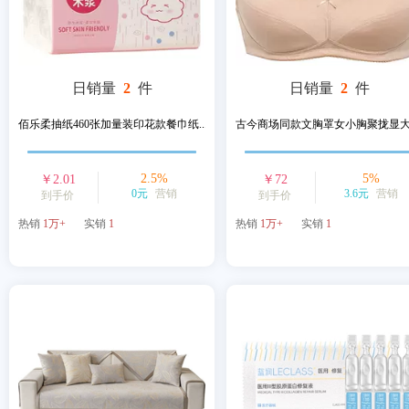
日销量
2
件
日销量
2
件
佰乐柔抽纸460张加量装印花款餐巾纸...
古今商场同款文胸罩女小胸聚拢显
2.5
%
5
%
￥
2.01
￥
72
0元
营销
3.6元
营销
到手价
到手价
热销
1万+
实销
1
热销
1万+
实销
1