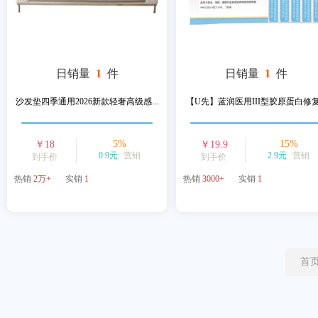
日销量
1
件
日销量
1
件
沙发垫四季通用2026新款轻奢高级感...
【U先】蓝润医用III型胶原蛋白修复.
5
%
15
%
￥
18
￥
19.9
0.9元
营销
2.9元
营销
到手价
到手价
热销
2万+
实销
1
热销
3000+
实销
1
首