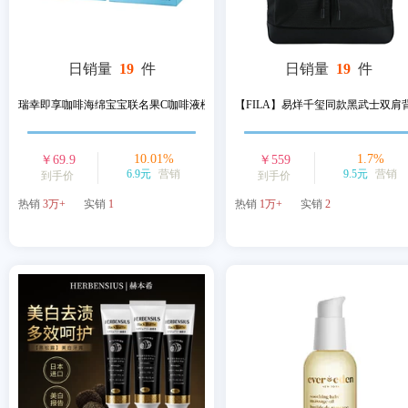
日销量
19
件
日销量
19
件
瑞幸即享咖啡海绵宝宝联名果C咖啡液橙...
【FILA】易烊千玺同款黑武士双肩
10.01
%
1.7
%
￥
69.9
￥
559
6.9元
营销
9.5元
营销
到手价
到手价
热销
3万+
实销
1
热销
1万+
实销
2