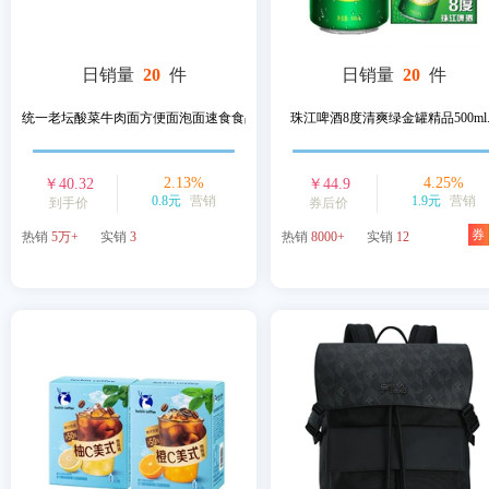
日销量
20
件
日销量
20
件
统一老坛酸菜牛肉面方便面泡面速食食品...
珠江啤酒8度清爽绿金罐精品500ml..
2.13
%
4.25
%
￥
40.32
￥
44.9
0.8元
营销
1.9元
营销
到手价
券后价
券
热销
5万+
实销
3
热销
8000+
实销
12