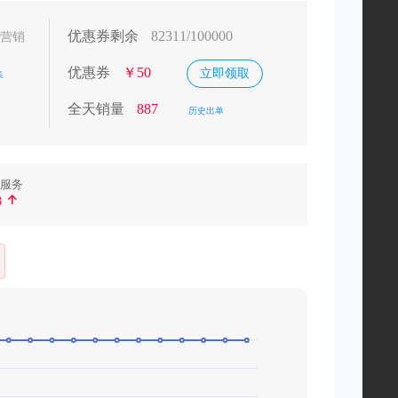
优惠券剩余
82311/100000
营销
优惠券
￥
50
立即领取
集
全天销量
887
历史出单
服务

8