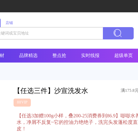
店铺
材
品牌精选
整点抢
实时线报
超级单页
【任选三件】沙宣洗发水
满
175.8
88VIP
【任选3加赠100g小样，叠200-25消费券到86.9】
水，净屑不反复~它的控油力绝绝子，洗完头发蓬松度
皮！