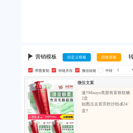
营销模板
转
自定义模板
切换模板
带图复制
转链并存
微信短链
中转
微信文案
速‼️Minayo美那有富铁软糖
2盒
如图点去首页秒沙拍💰24/
盒‼️