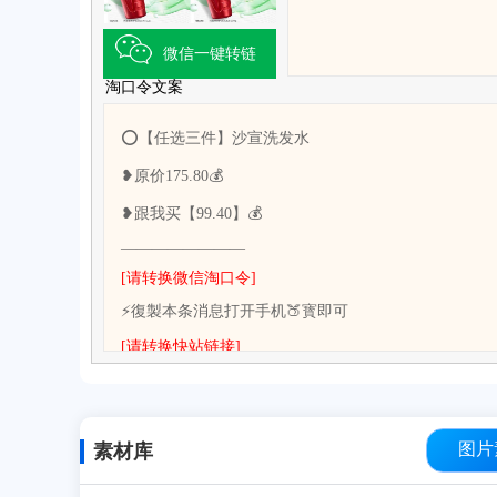
微信一键转链
淘口令文案
⭕【任选三件】沙宣洗发水
❥原价175.80💰
❥跟我买【99.40】💰
————————
[请转换微信淘口令]
⚡復製本条消息打开手机🍑寳即可
[请转换快站链接]
图片
素材库