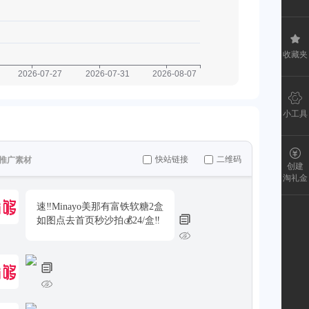
收藏夹
小工具
快站链接
二维码
推广素材
创建
淘礼金
速‼️Minayo美那有富铁软糖2盒
如图点去首页秒沙拍💰24/盒‼️