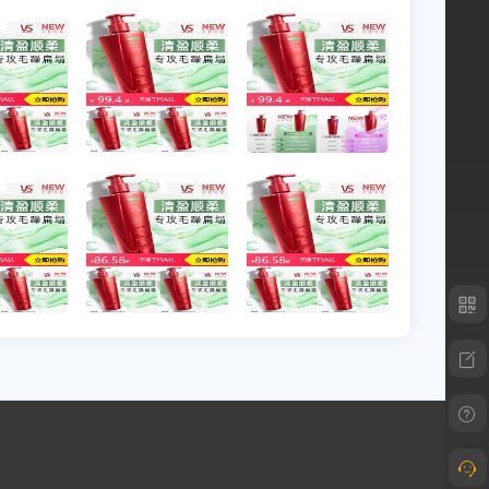
速‼️卡诗洗发水白金组合装
含80ml*3瓶💰25.9一瓶‼️
速‼️沙宣红瓶洗发水合集
多款任选3件💰36.4/件‼️
[请转换微信淘口令]