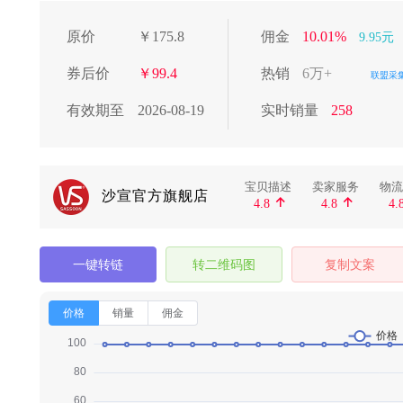
原价
￥
175.8
佣金
10.01
%
9.95元
券后价
￥
99.4
热销
6万+
联盟采
有效期至
2026-08-19
实时销量
258
宝贝描述
卖家服务
物流
沙宣官方旗舰店


4.8
4.8
4.
一键转链
转二维码图
复制文案
价格
销量
佣金