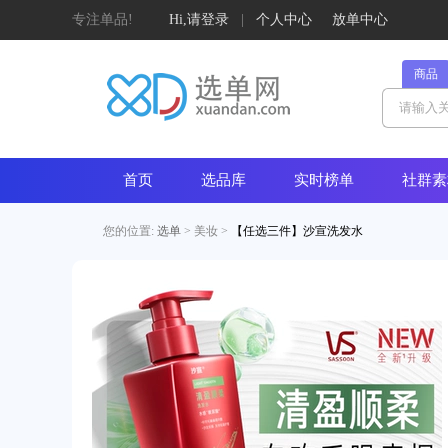
专注单品!
Hi,请登录
|
个人中心
放单中心
商品
首页
选品库
实时榜单
社群素
您的位置:
选单
>
美妆
>
【任选三件】沙宣洗发水