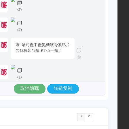
速‼️哈药盖中盖氨糖软骨素钙片
含42粒装*2瓶💰17.9一瓶‼️
取消隐藏
转链复制
荬荬荬‼️富铁软糖/哈药钙片💪🏻
<
>