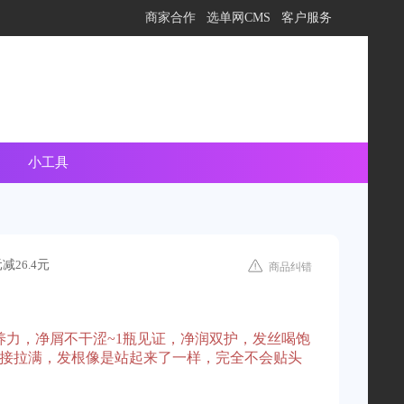
向在线客服提问
商家合作
选单网CMS
客户服务
小工具
元减
26.4
元
商品纠错
嘭嘭水养力，净屑不干涩~1瓶见证，净润双护，发丝喝饱
直接拉满，发根像是站起来了一样，完全不会贴头