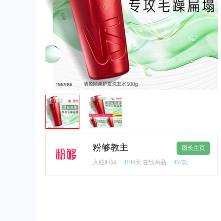
粉够教主
团长主页
入驻时间 :
3106
天
在线商品 :
457
款