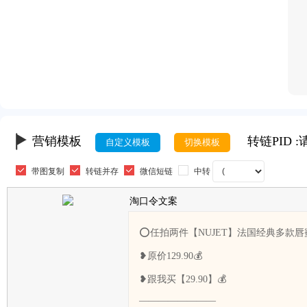
营销模板
转链PID 
自定义模板
切换模板
带图复制
转链并存
微信短链
中转
淘口令文案
⭕任拍两件【NUJET】法国经典多款唇
❥原价129.90💰
❥跟我买【29.90】💰
————————