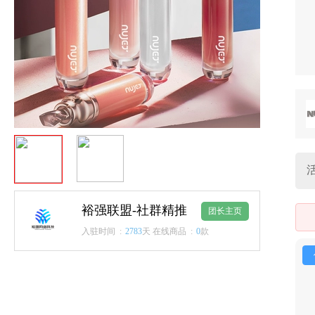
裕强联盟-社群精推
团长主页
入驻时间 :
2783
天
在线商品 :
0
款