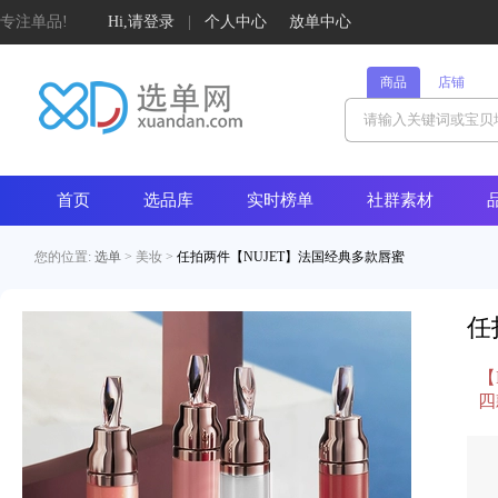
专注单品!
Hi,请登录
|
个人中心
放单中心
商品
店铺
首页
选品库
实时榜单
社群素材
您的位置:
选单
>
美妆
>
任拍两件【NUJET】法国经典多款唇蜜
任
【
四